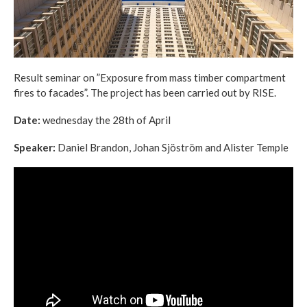
Result seminar on ”Exposure from mass timber compartment
fires to facades”. The project has been carried out by RISE.
Date:
wednesday the 28th of April
Speaker:
Daniel Brandon, Johan Sjöström and Alister Temple