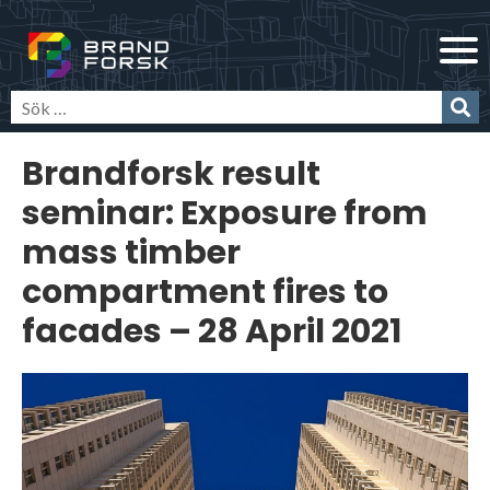
Skip
Brandforsk
to
content
Brandforsk result
seminar: Exposure from
mass timber
compartment fires to
facades – 28 April 2021