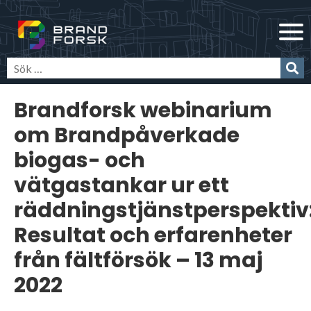
Skip
Brandforsk
to
content
Brandforsk webinarium
om Brandpåverkade
biogas- och
vätgastankar ur ett
räddningstjänstperspektiv
Resultat och erfarenheter
från fältförsök – 13 maj
2022