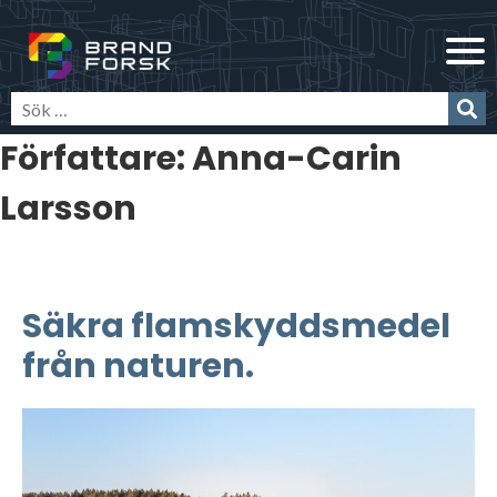
Skip
Brandforsk
to
content
Författare:
Anna-Carin
Larsson
Säkra flamskyddsmedel
från naturen.