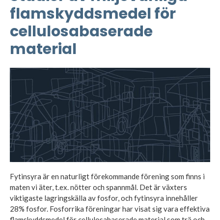
flamskyddsmedel för
cellulosabaserade
material
Fytinsyra är en naturligt förekommande förening som finns i
maten vi äter, t.ex. nötter och spannmål. Det är växters
viktigaste lagringskälla av fosfor, och fytinsyra innehåller
28% fosfor. Fosforrika föreningar har visat sig vara effektiva
flamskyddsmedel för cellulosabaserade material som trä och