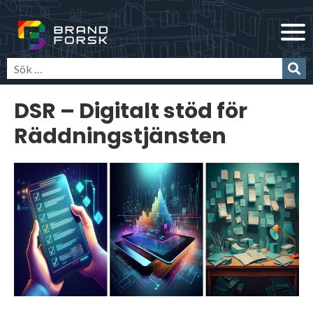
Skip
Brandforsk
to
content
DSR – Digitalt stöd för
Räddningstjänsten