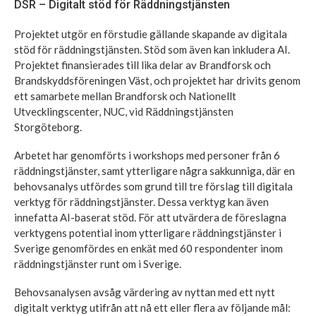
DSR – Digitalt stöd för Räddningstjänsten
Projektet utgör en förstudie gällande skapande av digitala
stöd för räddningstjänsten. Stöd som även kan inkludera AI.
Projektet finansierades till lika delar av Brandforsk och
Brandskyddsföreningen Väst, och projektet har drivits genom
ett samarbete mellan Brandforsk och Nationellt
Utvecklingscenter, NUC, vid Räddningstjänsten
Storgöteborg.
Arbetet har genomförts i workshops med personer från 6
räddningstjänster, samt ytterligare några sakkunniga, där en
behovsanalys utfördes som grund till tre förslag till digitala
verktyg för räddningstjänster. Dessa verktyg kan även
innefatta AI-baserat stöd. För att utvärdera de föreslagna
verktygens potential inom ytterligare räddningstjänster i
Sverige genomfördes en enkät med 60 respondenter inom
räddningstjänster runt om i Sverige.
Behovsanalysen avsåg värdering av nyttan med ett nytt
digitalt verktyg utifrån att nå ett eller flera av följande mål: