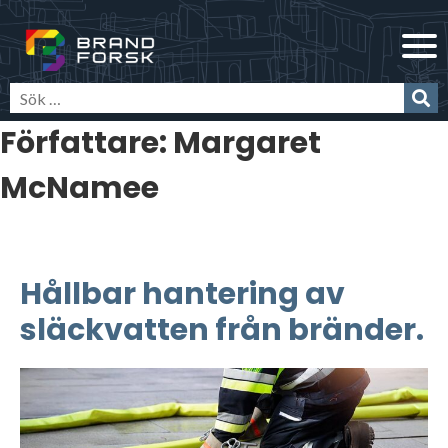
Skip
Brandforsk
to
content
Författare:
Margaret
McNamee
Hållbar hantering av
släckvatten från bränder.