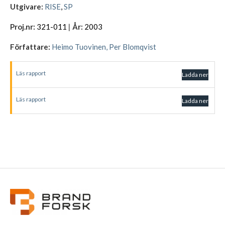
Utgivare:
RISE
,
SP
Proj.nr:
321-011
|
År:
2003
Författare:
Heimo Tuovinen
,
Per Blomqvist
Läs rapport
Ladda ner
Läs rapport
Ladda ner